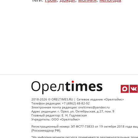
2018-2026 © ORELTIMES.RU | Сетевое издание «Орелтаймс»
Телефон редакции: +7 (4862) 48-82-92
Электронная почта редакции: oreltimes@yandex.ru
Адрес редакции: г. Орел, ул. Октябрьская, д.27, пом. 9
Главный редактор: Е. Н. Годлевская
Учредитель: ООО «Орелтаймс»
Регистрационный номер: ЭЛ ФС77-73833 от 19 октября 2018 года вы
(Роскомнадзор РФ).
"На информационном ресурсе применяются рекомендательные техно