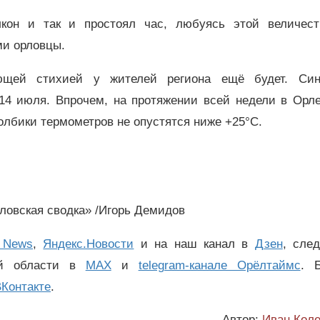
кон и так и простоял час, любуясь этой величест
ми орловцы.
щей стихией у жителей региона ещё будет. Син
 14 июля. Впрочем, на протяжении всей недели в Орле
толбики термометров не опустятся ниже +25°C.
рловская сводка» /Игорь Демидов
 News
,
Яндекс.Новости
и на наш канал в
Дзен
, сле
ой области в
MAX
и
telegram-канале Орёлтаймс
. 
Контакте
.
Автор:
Иван Коле