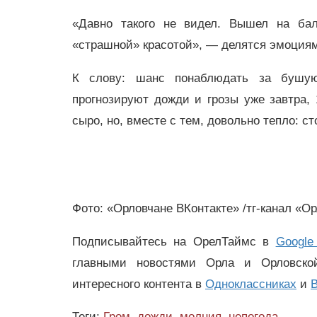
«Давно такого не видел. Вышел на бал
«страшной» красотой», — делятся эмоция
К слову: шанс понаблюдать за бушую
прогнозируют дожди и грозы уже завтра,
сыро, но, вместе с тем, довольно тепло: с
Фото: «Орловчане ВКонтакте» /тг-канал «О
Подписывайтесь на ОрелТаймс в
Google
главными новостями Орла и Орловск
интересного контента в
Одноклассниках
и
В
Теги:
Гром
,
дожди
,
молния
,
непогода