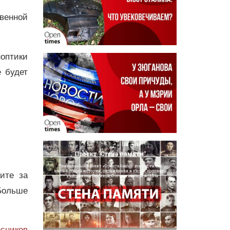
венной
оптики
 будет
дите за
Больше
сников