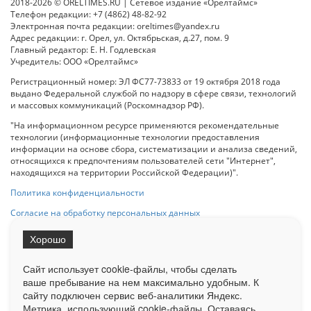
2018-2026 © ORELTIMES.RU | Сетевое издание «Орелтаймс»
Телефон редакции: +7 (4862) 48-82-92
Электронная почта редакции: oreltimes@yandex.ru
Адрес редакции: г. Орел, ул. Октябрьская, д.27, пом. 9
Главный редактор: Е. Н. Годлевская
Учредитель: ООО «Орелтаймс»
Регистрационный номер: ЭЛ ФС77-73833 от 19 октября 2018 года
выдано Федеральной службой по надзору в сфере связи, технологий
и массовых коммуникаций (Роскомнадзор РФ).
"На информационном ресурсе применяются рекомендательные
технологии (информационные технологии предоставления
информации на основе сбора, систематизации и анализа сведений,
относящихся к предпочтениям пользователей сети "Интернет",
находящихся на территории Российской Федерации)".
Политика конфиденциальности
Согласие на обработку персональных данных
Хорошо
При использовании любого материала с данного сайта гипер-ссылка
на Сетевое издание «ОрелТаймс» обязательна.
Сайт использует cookie-файлы, чтобы сделать
ваше пребывание на нем максимально удобным. К
cайту подключен сервис веб-аналитики Яндекс.
Ограниченная статистика посещаемости доступна на сайте
Метрика, использующий cookie-файлы. Оставаясь
Liveinternet.ru
. Подробная статистика для рекламодателей по запросу