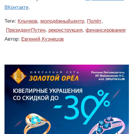
ВКонтакте
.
Теги:
Клычков
,
молодёжныйцентр
,
Полёт
,
ПрезидентПутин
,
реконструкция
,
финансирование
Автор:
Евгений Кузнецов