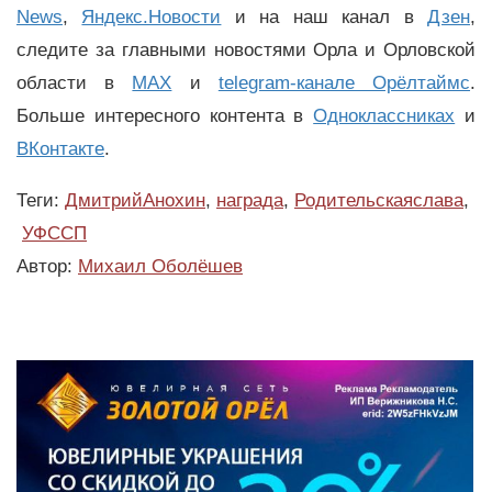
News
,
Яндекс.Новости
и на наш канал в
Дзен
,
следите за главными новостями Орла и Орловской
области в
MAX
и
telegram-канале Орёлтаймс
.
Больше интересного контента в
Одноклассниках
и
ВКонтакте
.
Теги:
ДмитрийАнохин
,
награда
,
Родительскаяслава
,
УФССП
Автор:
Михаил Оболёшев