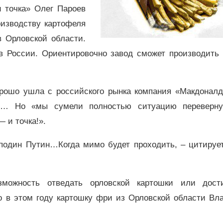
и точка» Олег Пароев
оизводству картофеля
 Орловской области.
в России. Ориентировочно завод сможет производить 
орошо ушла с российского рынка компания «Макдоналдс
и… Но «мы сумели полностью ситуацию переверну
 и точка!».
один Путин…Когда мимо будет проходить, – цитирует
зможность отведать орловской картошки или дост
ко в этом году картошку фри из Орловской области Вл