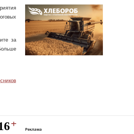
приятия
оговых
дите за
Больше
сников
Реклама