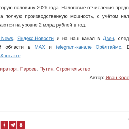
торую половину 2026 года. Налоговые отчисления пред
а полную производственную мощность, с учётом нал
ются на уровне 2 млрд рублей в год.
 News
,
Яндекс.Новости
и на наш канал в
Дзен
, сле
ой области в
MAX
и
telegram-канале Орёлтаймс
. 
Контакте
.
ираторг
,
Пароев
,
Путин
,
Строительство
Автор:
Иван Коле