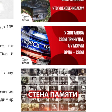
до 135
», как
ть», и
 главу
ижения
адимир