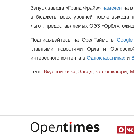
Запуск завода «Гранд Фрайз»
намечен
на в
в бюджеты всех уровней после выхода н
льгот, предоставляемых ОЭЗ «Орёл», ожида
Подписывайтесь на ОрелТаймс в
Google
главными новостями Орла и Орловск
интересного контента в
Одноклассниках
и
В
Теги:
Вкусноиточка
,
Завод
,
картошкафри
,
М