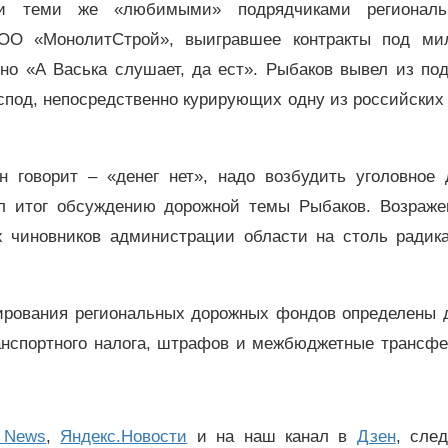
и теми же «любимыми» подрядчиками регионал
ООО «МонолитСтрой», выигравшее контракты под ми
но «А Васька слушает, да ест». Рыбаков вывел из по
спод, непосредственно курирующих одну из российских
н говорит – «денег нет», надо возбудить уголовное 
л итог обсуждению дорожной темы Рыбаков. Возраже
х чиновников администрации области на столь радик
рования региональных дорожных фондов определены 
ранспортного налога, штрафов и межбюджетные трансфе
 News
,
Яндекс.Новости
и на наш канал в
Дзен
, сле