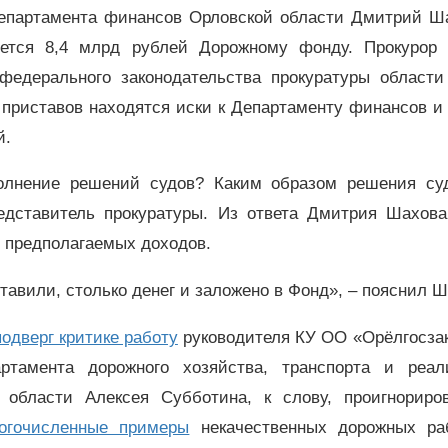
Департамента финансов Орловской области Дмитрий Ша
ется 8,4 млрд рублей Дорожному фонду. Прокурор 
федерального законодательства прокуратуры области
 приставов находятся иски к Департаменту финансов 
й.
полнение решений судов? Каким образом решения су
редставитель прокуратуры. Из ответа Дмитрия Шахова
з предполагаемых доходов.
авили, столько денег и заложено в Фонд», – пояснил 
одверг критике работу
руководителя КУ ОО «Орёлгосзак
ртамента дорожного хозяйства, транспорта и реал
 области Алексея Субботина, к слову, проигнориро
гочисленные примеры
некачественных дорожных ра