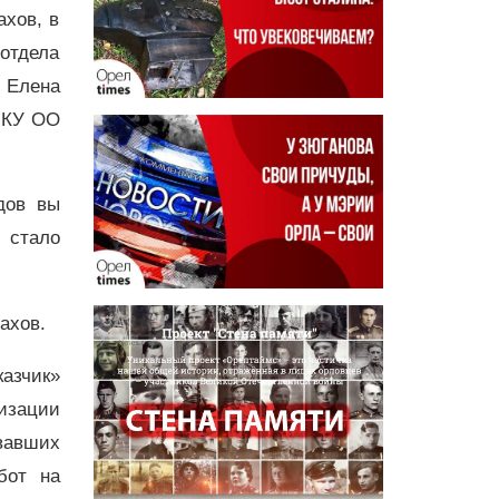
хов, в
отдела
 Елена
и КУ ОО
дов вы
 стало
Шахов.
азчик»
изации
вавших
бот на