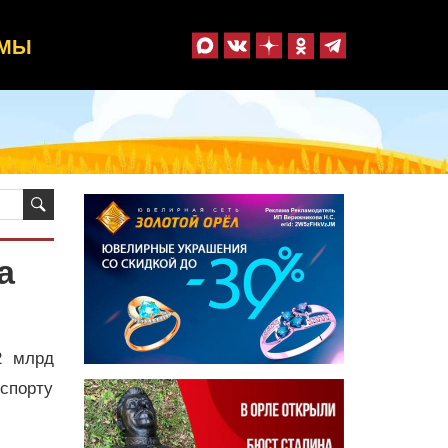
ММЫ
а
2 млрд
нспорту