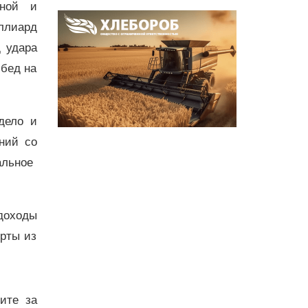
ьной и
ллиард
д удара
 бед на
дело и
ний со
альное
доходы
рты из
дите за