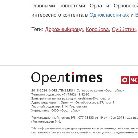
главными новостями Орла и Орловск
интересного контента в
Одноклассниках
и
В
Теги:
Дорожныйфонд
,
Коробова
,
Субботин
,
2018-2026 © ORELTIMES.RU | Сетевое издание «Орелтаймс»
Телефон редакции: +7 (4862) 48-82-92
Электронная почта редакции: oreltimes@yandex.ru
Адрес редакции: г. Орел, ул. Октябрьская, д.27, пом. 9
Главный редактор: Е. Н. Годлевская
Учредитель: ООО «Орелтаймс»
Регистрационный номер: ЭЛ ФС77-73833 от 19 октября 2018 года вы
(Роскомнадзор РФ).
"На информационном ресурсе применяются рекомендательные техно
систематизации и анализа сведений, относящихся к предпочтениям 