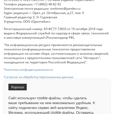
Телефон редакции: +7 (4862) 48-82-92
Электронная почта редакции: oreltimes@yandex.ru
Адрес редакции: г. Орел, ул. Октябрьская, д.27, пом. 9
Главный редактор: Е. Н. Годлевская
Учредитель: ООО «Орелтаймс»
Регистрационный номер: ЭЛ ФС77-73833 от 19 октября 2018 года
выдано Федеральной службой по надзору в сфере связи, технологий
и массовых коммуникаций (Роскомнадзор РФ).
"На информационном ресурсе применяются рекомендательные
технологии (информационные технологии предоставления
информации на основе сбора, систематизации и анализа сведений,
относящихся к предпочтениям пользователей сети "Интернет",
находящихся на территории Российской Федерации)".
Политика конфиденциальности
Согласие на обработку персональных данных
Хорошо
При использовании любого материала с данного сайта гипер-ссылка
на Сетевое издание «ОрелТаймс» обязательна.
Сайт использует cookie-файлы, чтобы сделать
ваше пребывание на нем максимально удобным. К
cайту подключен сервис веб-аналитики Яндекс.
Ограниченная статистика посещаемости доступна на сайте
Метрика, использующий cookie-файлы. Оставаясь
Liveinternet.ru
. Подробная статистика для рекламодателей по запросу