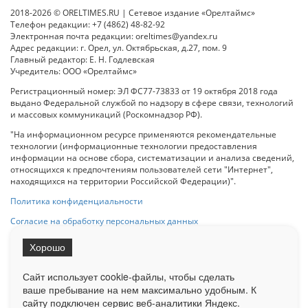
2018-2026 © ORELTIMES.RU | Сетевое издание «Орелтаймс»
Телефон редакции: +7 (4862) 48-82-92
Электронная почта редакции: oreltimes@yandex.ru
Адрес редакции: г. Орел, ул. Октябрьская, д.27, пом. 9
Главный редактор: Е. Н. Годлевская
Учредитель: ООО «Орелтаймс»
Регистрационный номер: ЭЛ ФС77-73833 от 19 октября 2018 года
выдано Федеральной службой по надзору в сфере связи, технологий
и массовых коммуникаций (Роскомнадзор РФ).
"На информационном ресурсе применяются рекомендательные
технологии (информационные технологии предоставления
информации на основе сбора, систематизации и анализа сведений,
относящихся к предпочтениям пользователей сети "Интернет",
находящихся на территории Российской Федерации)".
Политика конфиденциальности
Согласие на обработку персональных данных
Хорошо
При использовании любого материала с данного сайта гипер-ссылка
на Сетевое издание «ОрелТаймс» обязательна.
Сайт использует cookie-файлы, чтобы сделать
ваше пребывание на нем максимально удобным. К
cайту подключен сервис веб-аналитики Яндекс.
Ограниченная статистика посещаемости доступна на сайте