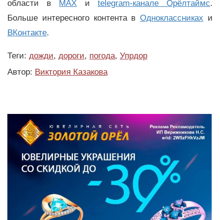
области в
MAX
и
telegram-канале Орёлтаймс
.
Больше интересного контента в
Одноклассниках
и
ВКонтакте
.
Теги:
дожди
,
дороги
,
погода
,
Упрдор
Автор:
Виктория Казакова