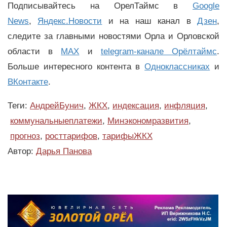
Подписывайтесь на ОрелТаймс в
Google
News
,
Яндекс.Новости
и на наш канал в
Дзен
,
следите за главными новостями Орла и Орловской
области в
MAX
и
telegram-канале Орёлтаймс
.
Больше интересного контента в
Одноклассниках
и
ВКонтакте
.
Теги:
АндрейБунич
,
ЖКХ
,
индексация
,
инфляция
,
коммунальныеплатежи
,
Минэкономразвития
,
прогноз
,
росттарифов
,
тарифыЖКХ
Автор:
Дарья Панова