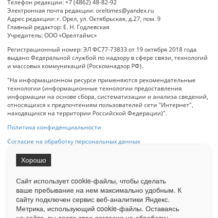
Телефон редакции: +7 (4862) 48-82-92
Электронная почта редакции: oreltimes@yandex.ru
Адрес редакции: г. Орел, ул. Октябрьская, д.27, пом. 9
Главный редактор: Е. Н. Годлевская
Учредитель: ООО «Орелтаймс»
Регистрационный номер: ЭЛ ФС77-73833 от 19 октября 2018 года
выдано Федеральной службой по надзору в сфере связи, технологий
и массовых коммуникаций (Роскомнадзор РФ).
"На информационном ресурсе применяются рекомендательные
технологии (информационные технологии предоставления
информации на основе сбора, систематизации и анализа сведений,
относящихся к предпочтениям пользователей сети "Интернет",
находящихся на территории Российской Федерации)".
Политика конфиденциальности
Согласие на обработку персональных данных
Хорошо
При использовании любого материала с данного сайта гипер-ссылка
на Сетевое издание «ОрелТаймс» обязательна.
Сайт использует cookie-файлы, чтобы сделать
ваше пребывание на нем максимально удобным. К
cайту подключен сервис веб-аналитики Яндекс.
Ограниченная статистика посещаемости доступна на сайте
Метрика, использующий cookie-файлы. Оставаясь
Liveinternet.ru
. Подробная статистика для рекламодателей по запросу
у менеджера.
на сайте, вы даете свое согласие на обработку