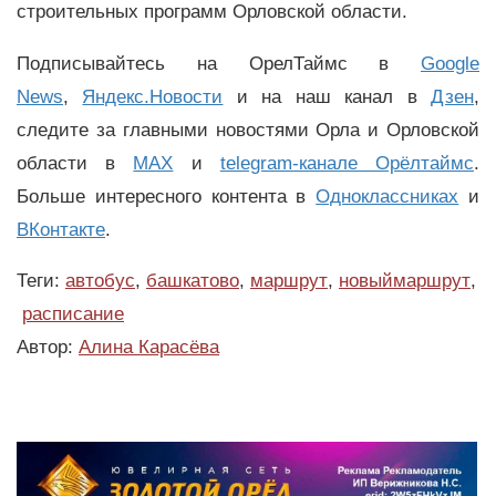
строительных программ Орловской области.
Подписывайтесь на ОрелТаймс в
Google
News
,
Яндекс.Новости
и на наш канал в
Дзен
,
следите за главными новостями Орла и Орловской
области в
MAX
и
telegram-канале Орёлтаймс
.
Больше интересного контента в
Одноклассниках
и
ВКонтакте
.
Теги:
автобус
,
башкатово
,
маршрут
,
новыймаршрут
,
расписание
Автор:
Алина Карасёва