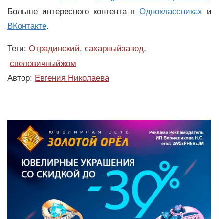
Больше интересного контента в
Одноклассниках
и
ВКонтакте
.
Теги:
Отрадинский
,
сахарныйзавод
,
свеловичныйжом
Автор:
Евгения Николаева