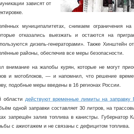
муникации зависят от
ектировке.
елённых муниципалитетах, снимаем ограничения на 
оторые отказались выезжать и остаются на пригра
 пользуются дизель-генераторами». Также Хинштейн от
елённые районы, обеспечив все меры безопасности.
ил внимание на жалобы курян, которые не могут прио
ов и мотоблоков, — и напомнил, что решение време
ву, подобные меры введены в 16 регионах России.
й области
действуют временные лимиты на заправку
бъём одной заправки составляет 30 литров, на трассо
ках запрещён залив топлива в канистры. Губернатор 
орьбы с ажиотажем и не связаны с дефицитом топлива.