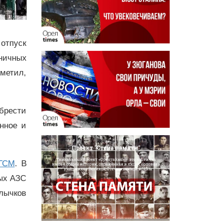
отпуск
ничных
метил,
брести
нное и
 ГСМ
. В
вых АЗС
Клычков