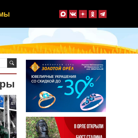
ММЫ
тры