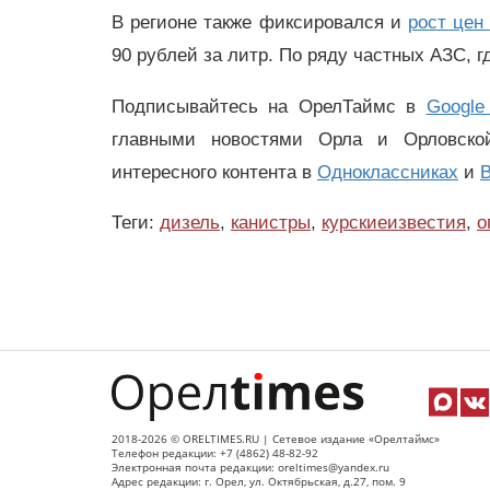
В регионе также фиксировался и
рост цен
90 рублей за литр. По ряду частных АЗС, 
Подписывайтесь на ОрелТаймс в
Google
главными новостями Орла и Орловск
интересного контента в
Одноклассниках
и
В
Теги:
дизель
,
канистры
,
курскиеизвестия
,
о
2018-2026 © ORELTIMES.RU | Сетевое издание «Орелтаймс»
Телефон редакции: +7 (4862) 48-82-92
Электронная почта редакции: oreltimes@yandex.ru
Адрес редакции: г. Орел, ул. Октябрьская, д.27, пом. 9