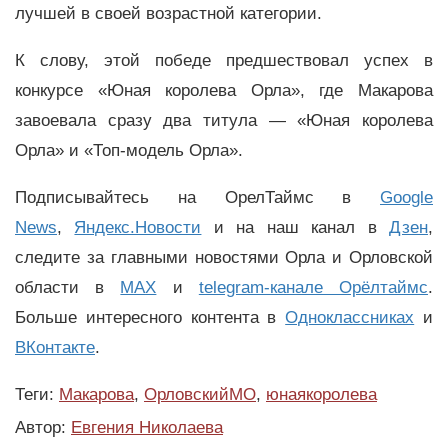
лучшей в своей возрастной категории.
К слову, этой победе предшествовал успех в
конкурсе «Юная королева Орла», где Макарова
завоевала сразу два титула — «Юная королева
Орла» и «Топ-модель Орла».
Подписывайтесь на ОрелТаймс в
Google
News
,
Яндекс.Новости
и на наш канал в
Дзен
,
следите за главными новостями Орла и Орловской
области в
MAX
и
telegram-канале Орёлтаймс
.
Больше интересного контента в
Одноклассниках
и
ВКонтакте
.
Теги:
Макарова
,
ОрловскийМО
,
юнаякоролева
Автор:
Евгения Николаева