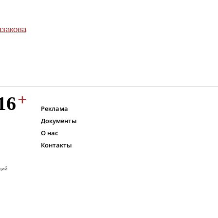
азакова
Реклама
Документы
О нас
Контакты
ций