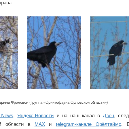
права.
рины Фроловой (Группа «Орнитофауна Орловской области»)
 News
,
Яндекс.Новости
и на наш канал в
Дзен
, сле
ой области в
MAX
и
telegram-канале Орёлтаймс
. 