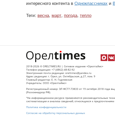
интересного контента в
Одноклассниках
и
В
Теги:
весна
,
март
,
погода
,
тепло
2018-2026 © ORELTIMES.RU | Сетевое издание «Орелтаймс»
Телефон редакции: +7 (4862) 48-82-92
Электронная почта редакции: oreltimes@yandex.ru
Адрес редакции: г. Орел, ул. Октябрьская, д.27, пом. 9
Главный редактор: Е. Н. Годлевская
Учредитель: ООО «Орелтаймс»
Регистрационный номер: ЭЛ ФС77-73833 от 19 октября 2018 года вы
(Роскомнадзор РФ).
"На информационном ресурсе применяются рекомендательные техно
систематизации и анализа сведений, относящихся к предпочтениям 
Политика конфиденциальности
Согласие на обработку персональных данных