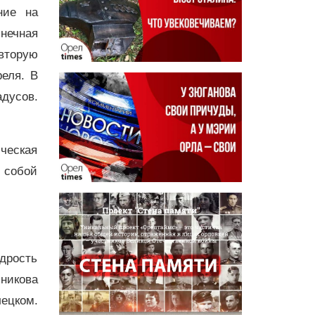
ние на
нечная
вторую
реля. В
дусов.
ческая
 собой
удрость
никова
лецком.