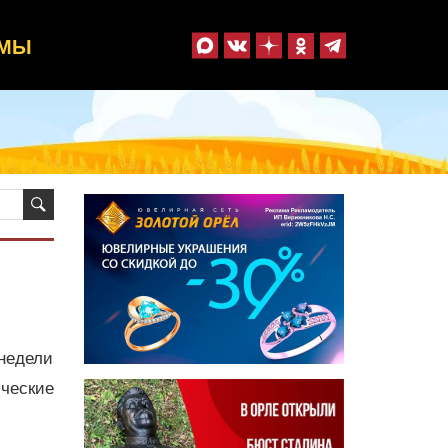
ММЫ
 недели
ические