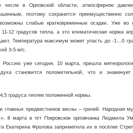
м числе в Орловской области, атмосферное давле
ышенным, поэтому сохранится преимущественно сол
 возможны слабые кратковременные осадки. Уже во 
11-12 градусов тепла, а это климатическая норма ап
ают. Температура максимум может упасть до -1…0 гра
ий 3-5 м/с.
 Россию уже сегодня, 10 марта, пришла метеорологи
здуха становится положительной, что и знаменует
 4,5 градуса теплее положенной нормы.
и главных предвестников весны – грачей. Народная м
!». 8 марта в пгт Покровское орловчанка Людмила Ум
та Екатерина Фролова заприметила их в посёлке Стре