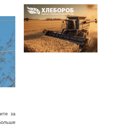
дите за
Больше