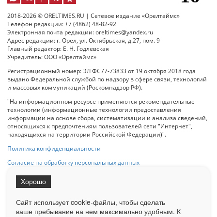
2018-2026 © ORELTIMES.RU | Сетевое издание «Орелтаймс»
Телефон редакции: +7 (4862) 48-82-92
Электронная почта редакции: oreltimes@yandex.ru
Адрес редакции: г. Орел, ул. Октябрьская, д.27, пом. 9
Главный редактор: Е. Н. Годлевская
Учредитель: ООО «Орелтаймс»
Регистрационный номер: ЭЛ ФС77-73833 от 19 октября 2018 года
выдано Федеральной службой по надзору в сфере связи, технологий
и массовых коммуникаций (Роскомнадзор РФ).
"На информационном ресурсе применяются рекомендательные
технологии (информационные технологии предоставления
информации на основе сбора, систематизации и анализа сведений,
относящихся к предпочтениям пользователей сети "Интернет",
находящихся на территории Российской Федерации)".
Политика конфиденциальности
Согласие на обработку персональных данных
Хорошо
При использовании любого материала с данного сайта гипер-ссылка
на Сетевое издание «ОрелТаймс» обязательна.
Сайт использует cookie-файлы, чтобы сделать
ваше пребывание на нем максимально удобным. К