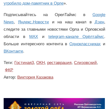
угробило дом-памятник в Орле
».
Подписывайтесь на ОрелТаймс в
Google
News
,
Яндекс.Новости
и на наш канал в
Дзен
,
следите за главными новостями Орла и Орловской
области в
MAX
и
telegram-канале Орёлтаймс
.
Больше интересного контента в
Одноклассниках
и
ВКонтакте
.
Теги:
Гостиная3
,
ОКН
,
реставрация
,
Слизовский
,
ФКР
Автор:
Виктория Казакова