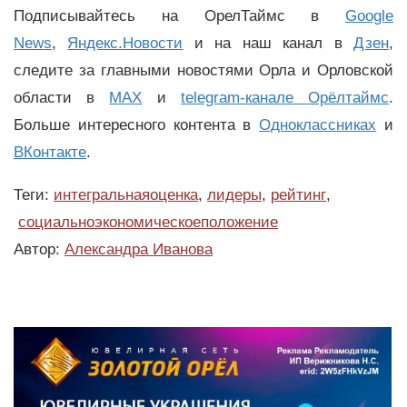
Подписывайтесь на ОрелТаймс в
Google
News
,
Яндекс.Новости
и на наш канал в
Дзен
,
следите за главными новостями Орла и Орловской
области в
MAX
и
telegram-канале Орёлтаймс
.
Больше интересного контента в
Одноклассниках
и
ВКонтакте
.
Теги:
интегральнаяоценка
,
лидеры
,
рейтинг
,
социальноэкономическоеположение
Автор:
Александра Иванова