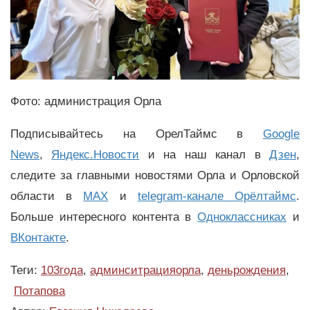
Фото: администрация Орла
Подписывайтесь на ОрелТаймс в
Google
News
,
Яндекс.Новости
и на наш канал в
Дзен
,
следите за главными новостями Орла и Орловской
области в
MAX
и
telegram-канале Орёлтаймс
.
Больше интересного контента в
Одноклассниках
и
ВКонтакте
.
Теги:
103года
,
админситрацияорла
,
деньрождения
,
Потапова