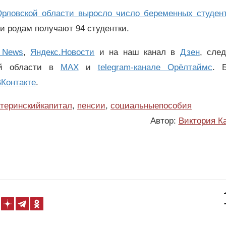
Орловской области выросло число беременных студен
и родам получают 94 студентки.
 News
,
Яндекс.Новости
и на наш канал в
Дзен
, сле
ой области в
MAX
и
telegram-канале Орёлтаймс
. 
Контакте
.
теринскийкапитал
,
пенсии
,
социальныепособия
Автор:
Виктория К