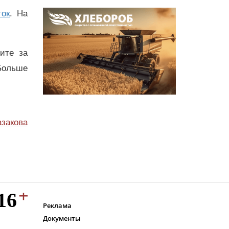
ток
. На
дите за
Больше
азакова
Реклама
Документы