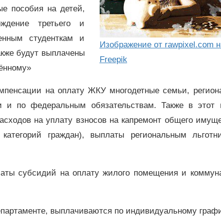
ые пособия на детей,
ждение третьего и
енным студенткам и
Изображение от rawpixel.com н
акже будут выплачены
Freepik
дённому»
омпенсации на оплату ЖКУ многодетные семьи, регион
и и по федеральным обязательствам. Также в этот 
асходов на уплату взносов на капремонт общего имущ
 категорий граждан), выплаты региональным льготн
латы субсидий на оплату жилого помещения и коммун
департаменте, выплачиваются по индивидуальному графи