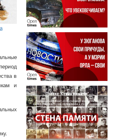
а
альные
период
ества в
икам и
альных
ку.