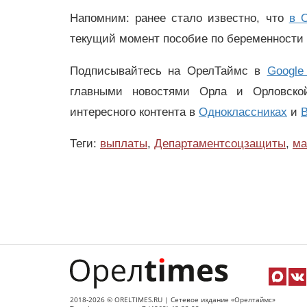
Напомним: ранее стало известно, что
в 
текущий момент пособие по беременности 
Подписывайтесь на ОрелТаймс в
Google
главными новостями Орла и Орловск
интересного контента в
Одноклассниках
и
В
Теги:
выплаты
,
Департаментсоцзащиты
,
ма
2018-2026 © ORELTIMES.RU | Сетевое издание «Орелтаймс»