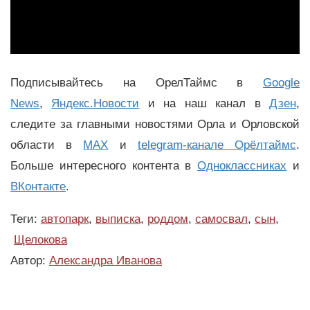
Подписывайтесь на ОрелТаймс в
Google
News
,
Яндекс.Новости
и на наш канал в
Дзен
,
следите за главными новостями Орла и Орловской
области в
MAX
и
telegram-канале Орёлтаймс
.
Больше интересного контента в
Одноклассниках
и
ВКонтакте
.
Теги:
автопарк
,
выписка
,
роддом
,
самосвал
,
сын
,
Щелокова
Автор:
Александра Иванова