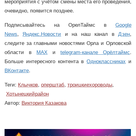
мероприятия с учётом смены места его проведения,
очевидно, появится позднее.
Подписывайтесь на ОрелТаймс в
Google
News
,
Яндекс.Новости
и на наш канал в
Дзен
,
следите за главными новостями Орла и Орловской
области в
MAX
и
telegram-канале Орёлтаймс
.
Больше интересного контента в
Одноклассниках
и
ВКонтакте
.
Теги:
Клычков
,
оперштаб
,
троицкиехороводы
,
Хотынецкийрайон
Автор:
Виктория Казакова