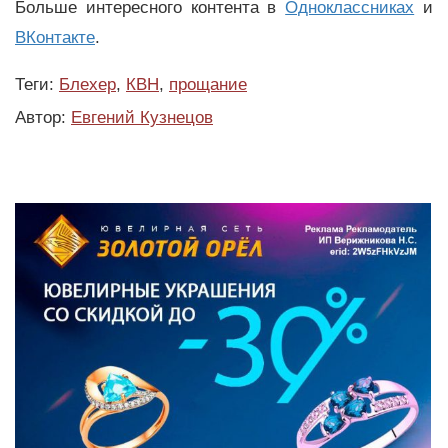
Больше интересного контента в
Одноклассниках
и
ВКонтакте
.
Теги:
Блехер
,
КВН
,
прощание
Автор:
Евгений Кузнецов