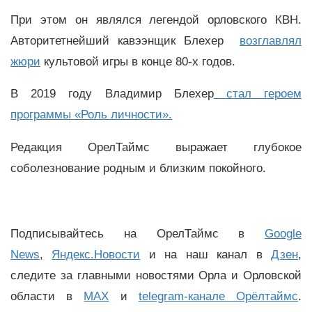
При этом он являлся легендой орловского КВН.
Авторитетнейший кавээнщик Блехер
возглавлял
жюри
культовой игры в конце 80-х годов.
В 2019 году Владимир Блехер
стал героем
программы «Роль личности».
Редакция ОрелТаймс выражает глубокое
соболезнование родным и близким покойного.
Подписывайтесь на ОрелТаймс в
Google
News
,
Яндекс.Новости
и на наш канал в
Дзен
,
следите за главными новостями Орла и Орловской
области в
MAX
и
telegram-канале Орёлтаймс
.