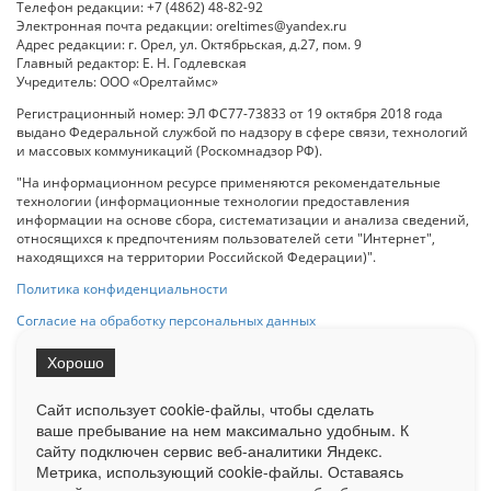
Телефон редакции: +7 (4862) 48-82-92
Электронная почта редакции: oreltimes@yandex.ru
Адрес редакции: г. Орел, ул. Октябрьская, д.27, пом. 9
Главный редактор: Е. Н. Годлевская
Учредитель: ООО «Орелтаймс»
Регистрационный номер: ЭЛ ФС77-73833 от 19 октября 2018 года
выдано Федеральной службой по надзору в сфере связи, технологий
и массовых коммуникаций (Роскомнадзор РФ).
"На информационном ресурсе применяются рекомендательные
технологии (информационные технологии предоставления
информации на основе сбора, систематизации и анализа сведений,
относящихся к предпочтениям пользователей сети "Интернет",
находящихся на территории Российской Федерации)".
Политика конфиденциальности
Согласие на обработку персональных данных
Хорошо
При использовании любого материала с данного сайта гипер-ссылка
на Сетевое издание «ОрелТаймс» обязательна.
Сайт использует cookie-файлы, чтобы сделать
ваше пребывание на нем максимально удобным. К
cайту подключен сервис веб-аналитики Яндекс.
Ограниченная статистика посещаемости доступна на сайте
Метрика, использующий cookie-файлы. Оставаясь
Liveinternet.ru
. Подробная статистика для рекламодателей по запросу
у менеджера.