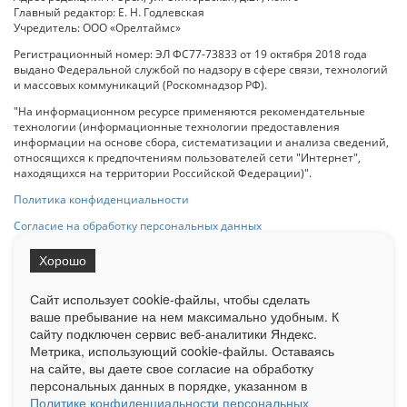
Главный редактор: Е. Н. Годлевская
Учредитель: ООО «Орелтаймс»
Регистрационный номер: ЭЛ ФС77-73833 от 19 октября 2018 года
выдано Федеральной службой по надзору в сфере связи, технологий
и массовых коммуникаций (Роскомнадзор РФ).
"На информационном ресурсе применяются рекомендательные
технологии (информационные технологии предоставления
информации на основе сбора, систематизации и анализа сведений,
относящихся к предпочтениям пользователей сети "Интернет",
находящихся на территории Российской Федерации)".
Политика конфиденциальности
Согласие на обработку персональных данных
Хорошо
При использовании любого материала с данного сайта гипер-ссылка
на Сетевое издание «ОрелТаймс» обязательна.
Сайт использует cookie-файлы, чтобы сделать
ваше пребывание на нем максимально удобным. К
cайту подключен сервис веб-аналитики Яндекс.
Ограниченная статистика посещаемости доступна на сайте
Метрика, использующий cookie-файлы. Оставаясь
Liveinternet.ru
. Подробная статистика для рекламодателей по запросу
у менеджера.
на сайте, вы даете свое согласие на обработку
персональных данных в порядке, указанном в
Реклама
Документы
О нас
Контакты
Политике конфиденциальности персональных