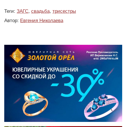
Теги:
ЗАГС
,
свадьба
,
трисестры
Автор:
Евгения Николаева