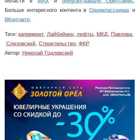
области в
MAX
и
telegram-канале Орёлтаймс
.
Больше интересного контента в
Одноклассниках
и
ВКонтакте
.
Теги:
капремонт
,
Лайбейкин
,
лифты
,
МКД
,
Павлова
,
Слизовский
,
Строительство
,
ФКР
Автор:
Николай Годлевский