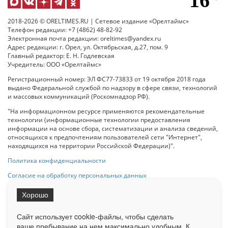
2018-2026 © ORELTIMES.RU | Сетевое издание «Орелтаймс»
Телефон редакции: +7 (4862) 48-82-92
Электронная почта редакции: oreltimes@yandex.ru
Адрес редакции: г. Орел, ул. Октябрьская, д.27, пом. 9
Главный редактор: Е. Н. Годлевская
Учредитель: ООО «Орелтаймс»
Регистрационный номер: ЭЛ ФС77-73833 от 19 октября 2018 года
выдано Федеральной службой по надзору в сфере связи, технологий
и массовых коммуникаций (Роскомнадзор РФ).
"На информационном ресурсе применяются рекомендательные
технологии (информационные технологии предоставления
информации на основе сбора, систематизации и анализа сведений,
относящихся к предпочтениям пользователей сети "Интернет",
находящихся на территории Российской Федерации)".
Политика конфиденциальности
Согласие на обработку персональных данных
Хорошо
При использовании любого материала с данного сайта гипер-ссылка
на Сетевое издание «ОрелТаймс» обязательна.
Сайт использует cookie-файлы, чтобы сделать
ваше пребывание на нем максимально удобным. К