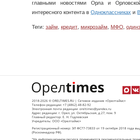
главными новостями Орла и Орловск
интересного контента в
Одноклассниках
и
В
Теги:
займ
,
кредит
,
микрозайм
,
МФО
,
один
2018-2026 © ORELTIMES.RU | Сетевое издание «Орелтаймс»
Телефон редакции: +7 (4862) 48-82-92
Электронная почта редакции: oreltimes@yandex.ru
Адрес редакции: г. Орел, ул. Октябрьская, д.27, пом. 9
Главный редактор: Е. Н. Годлевская
Учредитель: ООО «Орелтаймс»
Регистрационный номер: ЭЛ ФС77-73833 от 19 октября 2018 года вы
(Роскомнадзор РФ).
"На информационном ресурсе применяются рекомендательные техно