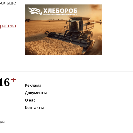
Больше
расёва
Реклама
Документы
О нас
Контакты
ций