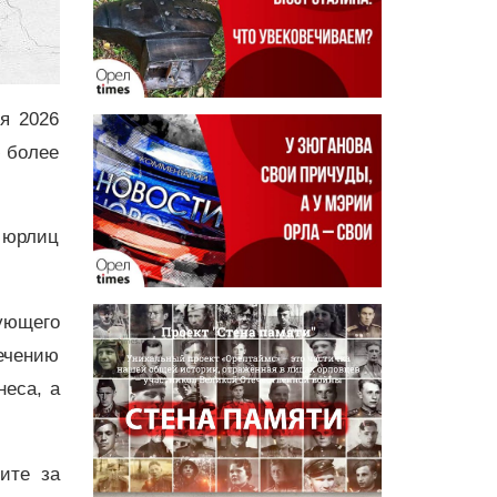
я 2026
ю более
и юрлиц
ующего
ечению
неса, а
дите за