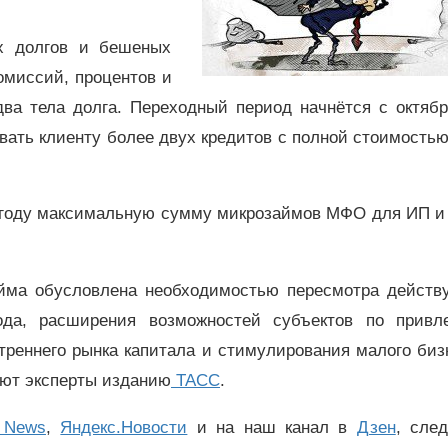
х долгов и бешеных
комиссий, процентов и
два тела долга. Переходный период начнётся с октябр
вать клиенту более двух кредитов с полной стоимость
27 году максимальную сумму микрозаймов МФО для ИП 
йма обусловлена необходимостью пересмотра действ
ода, расширения возможностей субъектов по привл
треннего рынка капитала и стимулирования малого биз
яют эксперты изданию
ТАСС
.
 News
,
Яндекс.Новости
и на наш канал в
Дзен
, сле