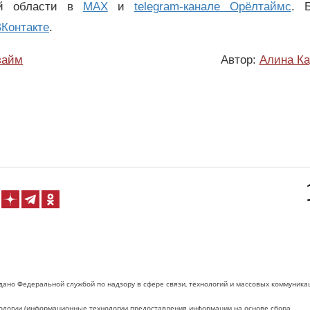
ой области в
MAX
и
telegram-канале Орёлтаймс
. 
Контакте
.
займ
Автор:
Алина Ка
дано Федеральной службой по надзору в сфере связи, технологий и массовых коммуника
логии (информационные технологии предоставления информации на основе сбора,