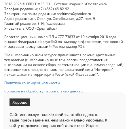
2018-2026 © ORELTIMES.RU | Сетевое издание «Орелтаймс»
Телефон редакции: +7 (4862) 48-82-92
Электронная почта редакции: oreltimes@yandex.ru
Адрес редакции: г. Орел, ул. Октябрьская, д.27, пом. 9
Главный редактор: Е. Н. Годлевская
Учредитель: ООО «Орелтаймс»
Регистрационный номер: ЭЛ ФС77-73833 от 19 октября 2018 года
выдано Федеральной службой по надзору в сфере связи, технологий
и массовых коммуникаций (Роскомнадзор РФ).
"На информационном ресурсе применяются рекомендательные
технологии (информационные технологии предоставления
информации на основе сбора, систематизации и анализа сведений,
относящихся к предпочтениям пользователей сети "Интернет",
находящихся на территории Российской Федерации)".
Политика конфиденциальности
Согласие на обработку персональных данных
Хорошо
При использовании любого материала с данного сайта гипер-ссылка
на Сетевое издание «ОрелТаймс» обязательна.
Сайт использует cookie-файлы, чтобы сделать
ваше пребывание на нем максимально удобным. К
cайту подключен сервис веб-аналитики Яндекс.
Ограниченная статистика посещаемости доступна на сайте