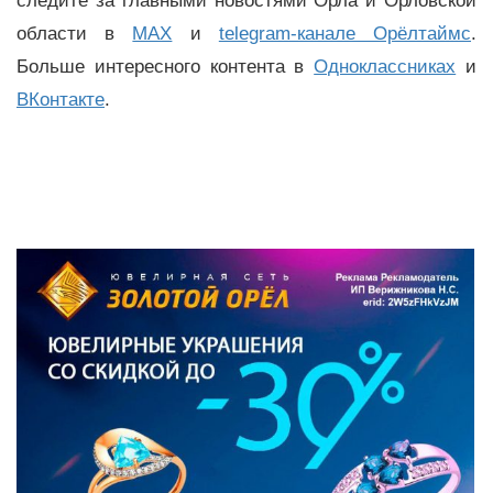
следите за главными новостями Орла и Орловской
области в
MAX
и
telegram-канале Орёлтаймс
.
Больше интересного контента в
Одноклассниках
и
ВКонтакте
.