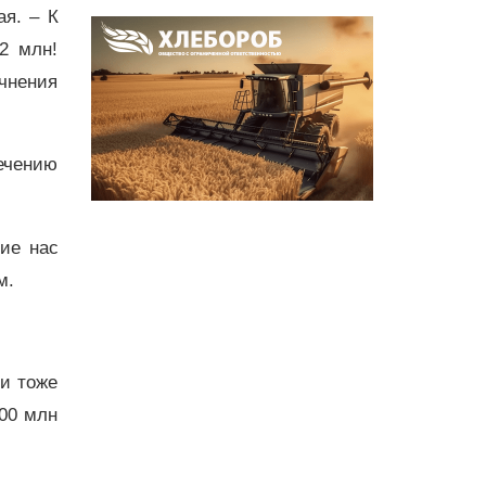
ая. – К
2 млн!
чнения
ечению
ие нас
м.
ни тоже
00 млн