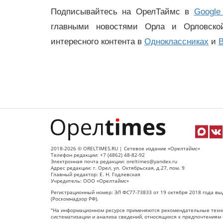
Подписывайтесь на ОрелТаймс в
Google
главными новостями Орла и Орловск
интересного контента в
Одноклассниках
и
В
2018-2026 © ORELTIMES.RU | Сетевое издание «Орелтаймс»
Телефон редакции: +7 (4862) 48-82-92
Электронная почта редакции: oreltimes@yandex.ru
Адрес редакции: г. Орел, ул. Октябрьская, д.27, пом. 9
Главный редактор: Е. Н. Годлевская
Учредитель: ООО «Орелтаймс»
Регистрационный номер: ЭЛ ФС77-73833 от 19 октября 2018 года вы
(Роскомнадзор РФ).
"На информационном ресурсе применяются рекомендательные техно
систематизации и анализа сведений, относящихся к предпочтениям 