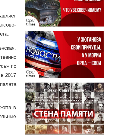
тавляет
нсово-
ета.
нская,
твенно
усь» по
 в 2017
 палата
жета в
ельные