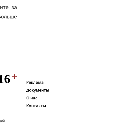
дите за
Больше
Реклама
Документы
О нас
Контакты
ций