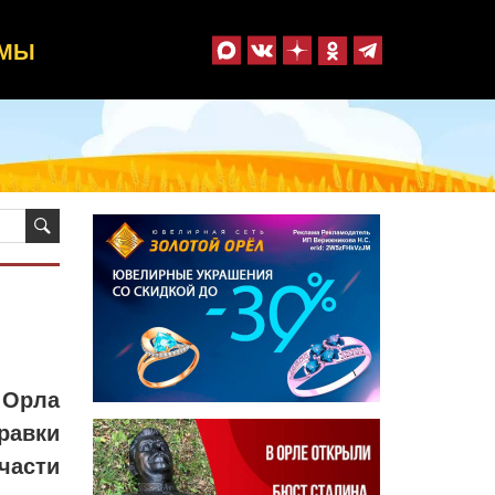
ММЫ
 Орла
равки
части