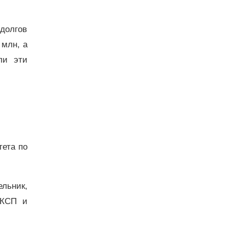
 долгов
 млн, а
ли эти
тета по
льник,
 КСП и