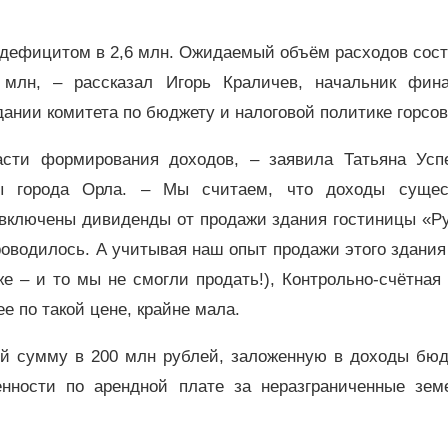
с дефицитом в 2,6 млн. Ожидаемый объём расходов сос
 млн, – рассказал Игорь Краличев, начальник фина
дании комитета по бюджету и налоговой политике горсов
сти формирования доходов, – заявила Татьяна Успе
аты города Орла. – Мы считаем, что доходы сущес
 включены дивиденды от продажи здания гостиницы «Р
проводилось. А учитывая наш опыт продажи этого здания
е – и то мы не смогли продать!), Контрольно-счётная
ее по такой цене, крайне мала.
ой сумму в 200 млн рублей, заложенную в доходы бюд
енности по арендной плате за неразграниченные зем