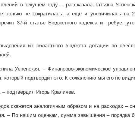
лений в текущем году, – рассказала Татьяна Успенск
е только не сократилась, а ещё и увеличилась на 2
оречит 37-й статье Бюджетного кодекса и требует уто
выделения из областного бюджета дотации по обесп
блей.
снила Успенская. – Финансово-экономическое управлен
т, который подтвердит это. К сожалению мы его не види
т, – подтвердил Игорь Краличев.
одов скажется аналогичным образом и на расходах – о
ая. – По нашим оценкам, сумма завышения – порядка 6