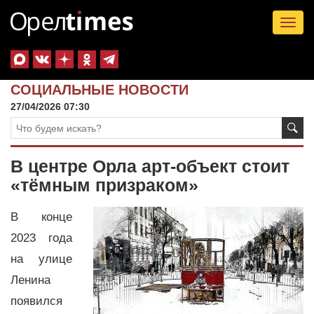
Tog
nav
СОЦИАЛЬНЫЕ НОВОСТИ
27/04/2026 07:30
В центре Орла арт-объект стоит
«тёмным призраком»
В конце
2023 года
на улице
Ленина
появился