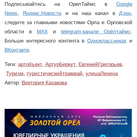
Подписывайтесь на ОрелТаймс в
Google
News
,
Яндекс.Новости
и на наш канал в
Дзен
,
следите за главными новостями Орла и Орловской
области в
MAX
и
telegram-канале Орёлтаймс
.
Больше интересного контента в
Одноклассниках
и
ВКонтакте
.
Теги:
артобъект
,
АртурБеркут
,
ЕвгенийГригорьев
,
Туризм
,
туристическийтрамвай
,
улицаЛенина
Автор:
Виктория Казакова