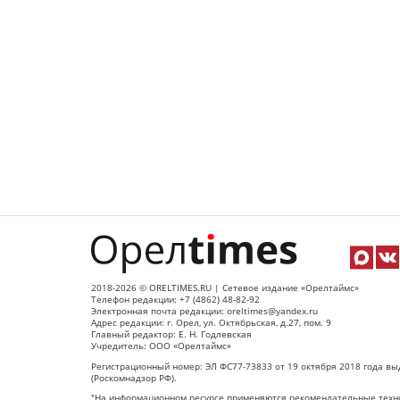
2018-2026 © ORELTIMES.RU | Сетевое издание «Орелтаймс»
Телефон редакции: +7 (4862) 48-82-92
Электронная почта редакции: oreltimes@yandex.ru
Адрес редакции: г. Орел, ул. Октябрьская, д.27, пом. 9
Главный редактор: Е. Н. Годлевская
Учредитель: ООО «Орелтаймс»
Регистрационный номер: ЭЛ ФС77-73833 от 19 октября 2018 года вы
(Роскомнадзор РФ).
"На информационном ресурсе применяются рекомендательные техно