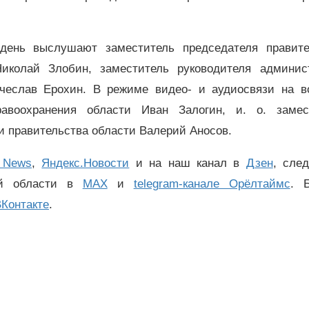
день выслушают заместитель председателя правите
иколай Злобин, заместитель руководителя админис
ячеслав Ерохин. В режиме видео- и аудиосвязи на в
равоохранения области Иван Залогин, и. о. замес
и правительства области Валерий Аносов.
 News
,
Яндекс.Новости
и на наш канал в
Дзен
, сле
ой области в
MAX
и
telegram-канале Орёлтаймс
. 
Контакте
.