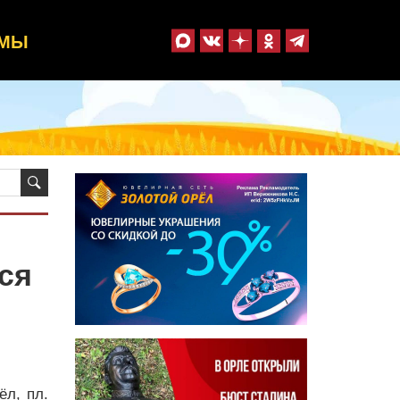
ММЫ
ся
л, пл.