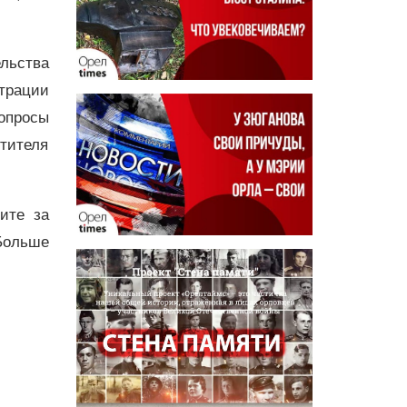
льства
трации
опросы
тителя
дите за
Больше