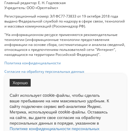
Главный редактор: Е. Н. Годлевская
Учредитель: ООО «Орелтаймс»
Регистрационный номер: ЭЛ ФС77-73833 от 19 октября 2018 года
выдано Федеральной службой по надзору в сфере связи, технологий
и массовых коммуникаций (Роскомнадзор РФ).
"На информационном ресурсе применяются рекомендательные
технологии (информационные технологии предоставления
информации на основе сбора, систематизации и анализа сведений,
относящихся к предпочтениям пользователей сети "Интернет",
находящихся на территории Российской Федерации)".
Политика конфиденциальности
Согласие на обработку персональных данных
Хорошо
При использовании любого материала с данного сайта гипер-ссылка
на Сетевое издание «ОрелТаймс» обязательна.
Сайт использует cookie-файлы, чтобы сделать
ваше пребывание на нем максимально удобным. К
cайту подключен сервис веб-аналитики Яндекс.
Ограниченная статистика посещаемости доступна на сайте
Метрика, использующий cookie-файлы. Оставаясь
Liveinternet.ru
. Подробная статистика для рекламодателей по запросу
на сайте, вы даете свое согласие на обработку
у менеджера.
персональных данных в порядке, указанном в
Реклама
Документы
О нас
Контакты
Политике конфиденциальности персональных