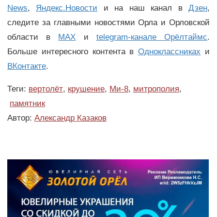
News
,
Яндекс.Новости
и на наш канал в
Дзен
,
следите за главными новостями Орла и Орловской
области в
MAX
и
telegram-канале Орёлтаймс
.
Больше интересного контента в
Одноклассниках
и
ВКонтакте
.
Теги:
вертолёт
,
крушение
,
Ми-8
,
митрополия
,
памятник
Автор:
Александр Казаков