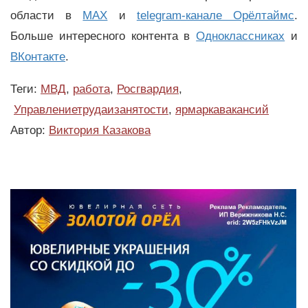
области в
MAX
и
telegram-канале Орёлтаймс
.
Больше интересного контента в
Одноклассниках
и
ВКонтакте
.
Теги:
МВД
,
работа
,
Росгвардия
,
Управлениетрудаизанятости
,
ярмаркавакансий
Автор:
Виктория Казакова