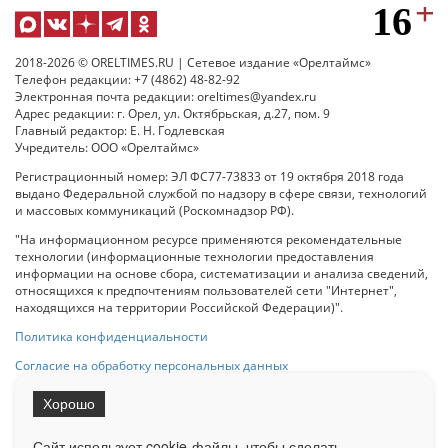
2018-2026 © ORELTIMES.RU | Сетевое издание «Орелтаймс»
Телефон редакции: +7 (4862) 48-82-92
Электронная почта редакции: oreltimes@yandex.ru
Адрес редакции: г. Орел, ул. Октябрьская, д.27, пом. 9
Главный редактор: Е. Н. Годлевская
Учредитель: ООО «Орелтаймс»
Регистрационный номер: ЭЛ ФС77-73833 от 19 октября 2018 года
выдано Федеральной службой по надзору в сфере связи, технологий
и массовых коммуникаций (Роскомнадзор РФ).
"На информационном ресурсе применяются рекомендательные
технологии (информационные технологии предоставления
информации на основе сбора, систематизации и анализа сведений,
относящихся к предпочтениям пользователей сети "Интернет",
находящихся на территории Российской Федерации)".
Политика конфиденциальности
Согласие на обработку персональных данных
Хорошо
При использовании любого материала с данного сайта гипер-ссылка
на Сетевое издание «ОрелТаймс» обязательна.
Сайт использует cookie-файлы, чтобы сделать