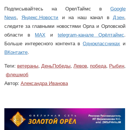
Подписывайтесь на ОрелТаймс в
Google
News
,
Яндекс.Новости
и на наш канал в
Дзен
,
следите за главными новостями Орла и Орловской
области в
MAX
и
telegram-канале Орёлтаймс
.
Больше интересного контента в
Одноклассниках
и
ВКонтакте
.
Теги:
ветераны
,
ДеньПобеды
,
Левов
,
победа
,
Рыбин
,
флешмоб
Автор:
Александра Иванова