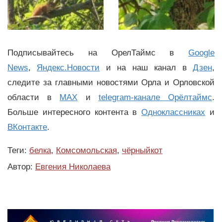
Подписывайтесь на ОрелТаймс в
Google
News
,
Яндекс.Новости
и на наш канал в
Дзен
,
следите за главными новостями Орла и Орловской
области в
MAX
и
telegram-канале Орёлтаймс
.
Больше интересного контента в
Одноклассниках
и
ВКонтакте
.
Теги:
белка
,
Комсомольская
,
чёрныйкот
Автор:
Евгения Николаева