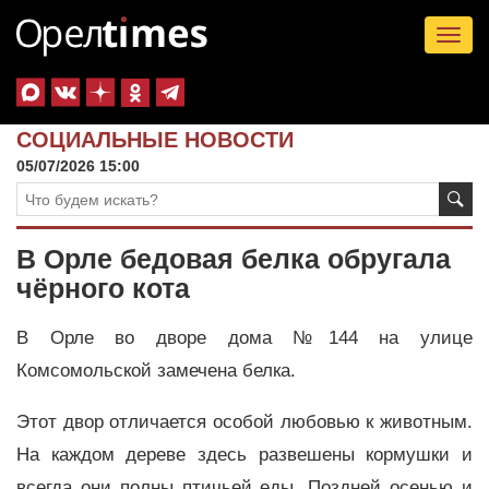
Tog
nav
СОЦИАЛЬНЫЕ НОВОСТИ
05/07/2026 15:00
В Орле бедовая белка обругала
чёрного кота
В Орле во дворе дома №144 на улице
Комсомольской замечена белка.
Этот двор отличается особой любовью к животным.
На каждом дереве здесь развешены кормушки и
всегда они полны птичьей еды. Поздней осенью и