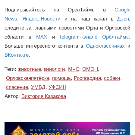
Подписывайтесь на ОрелТаймс в
Google
News
,
Яндекс.Новости
и на наш канал в
Дзен
,
следите за главными новостями Орла и Орловской
области в
MAX
и
telegram-канале Орёлтаймс
.
Больше интересного контента в
Одноклассниках
и
ВКонтакте
.
Теги:
животные
,
кинологи
,
МЧС
,
ОМОН
,
Орловскаяпятёрка
,
помощь
,
Росгвардия
,
собаки
,
спасение
,
УМВД
,
УФСИН
Автор:
Виктория Казакова