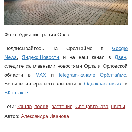
Фото: Администрация Орла
Подписывайтесь на ОрелТаймс в
Google
News
,
Яндекс.Новости
и на наш канал в
Дзен
,
следите за главными новостями Орла и Орловской
области в
MAX
и
telegram-канале Орёлтаймс
.
Больше интересного контента в
Одноклассниках
и
ВКонтакте
.
Теги:
кашпо
,
полив
,
растения
,
Спецавтобаза
,
цветы
Автор:
Александра Иванова