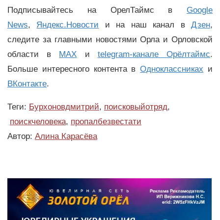
Подписывайтесь на ОрелТаймс в
Google
News
,
Яндекс.Новости
и на наш канал в
Дзен
,
следите за главными новостями Орла и Орловской
области в
MAX
и
telegram-канале Орёлтаймс
.
Больше интересного контента в
Одноклассниках
и
ВКонтакте
.
Теги:
Бурхоновдмитрий
,
поисковыйотряд
,
поискчеловека
,
пропалбезвестати
Автор:
Алина Карасёва