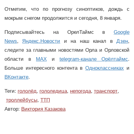
Отметим, что по прогнозу синоптиков, дождь с
мокрым снегом продолжится и сегодня, 8 января.
Подписывайтесь на ОрелТаймс в
Google
News
,
Яндекс.Новости
и на наш канал в
Дзен
,
следите за главными новостями Орла и Орловской
области в
MAX
и
telegram-канале Орёлтаймс
.
Больше интересного контента в
Одноклассниках
и
ВКонтакте
.
Теги:
гололёд
,
гололедица
,
непогода
,
транспорт
,
троллейбусы
,
ТТП
Автор:
Виктория Казакова