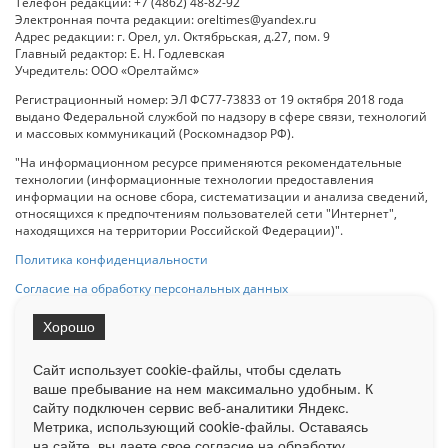
Телефон редакции: +7 (4862) 48-82-92
Электронная почта редакции: oreltimes@yandex.ru
Адрес редакции: г. Орел, ул. Октябрьская, д.27, пом. 9
Главный редактор: Е. Н. Годлевская
Учредитель: ООО «Орелтаймс»
Регистрационный номер: ЭЛ ФС77-73833 от 19 октября 2018 года
выдано Федеральной службой по надзору в сфере связи, технологий
и массовых коммуникаций (Роскомнадзор РФ).
"На информационном ресурсе применяются рекомендательные
технологии (информационные технологии предоставления
информации на основе сбора, систематизации и анализа сведений,
относящихся к предпочтениям пользователей сети "Интернет",
находящихся на территории Российской Федерации)".
Политика конфиденциальности
Согласие на обработку персональных данных
Хорошо
При использовании любого материала с данного сайта гипер-ссылка
на Сетевое издание «ОрелТаймс» обязательна.
Сайт использует cookie-файлы, чтобы сделать
ваше пребывание на нем максимально удобным. К
cайту подключен сервис веб-аналитики Яндекс.
Ограниченная статистика посещаемости доступна на сайте
Метрика, использующий cookie-файлы. Оставаясь
Liveinternet.ru
. Подробная статистика для рекламодателей по запросу
на сайте, вы даете свое согласие на обработку
у менеджера.