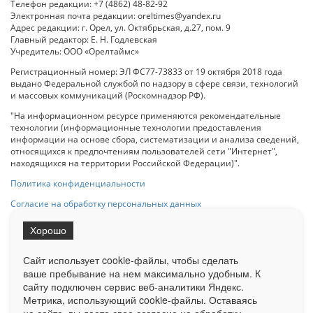
Телефон редакции: +7 (4862) 48-82-92
Электронная почта редакции: oreltimes@yandex.ru
Адрес редакции: г. Орел, ул. Октябрьская, д.27, пом. 9
Главный редактор: Е. Н. Годлевская
Учредитель: ООО «Орелтаймс»
Регистрационный номер: ЭЛ ФС77-73833 от 19 октября 2018 года
выдано Федеральной службой по надзору в сфере связи, технологий
и массовых коммуникаций (Роскомнадзор РФ).
"На информационном ресурсе применяются рекомендательные
технологии (информационные технологии предоставления
информации на основе сбора, систематизации и анализа сведений,
относящихся к предпочтениям пользователей сети "Интернет",
находящихся на территории Российской Федерации)".
Политика конфиденциальности
Согласие на обработку персональных данных
Хорошо
При использовании любого материала с данного сайта гипер-ссылка
на Сетевое издание «ОрелТаймс» обязательна.
Сайт использует cookie-файлы, чтобы сделать
ваше пребывание на нем максимально удобным. К
cайту подключен сервис веб-аналитики Яндекс.
Ограниченная статистика посещаемости доступна на сайте
Метрика, использующий cookie-файлы. Оставаясь
Liveinternet.ru
. Подробная статистика для рекламодателей по запросу
у менеджера.