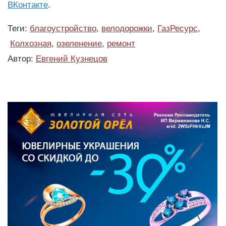
ВКонтакте
.
Теги:
благоустройство
,
велодорожки
,
ГазРесурс
,
Колхозная
,
озеленение
,
ремонт
Автор:
Евгений Кузнецов