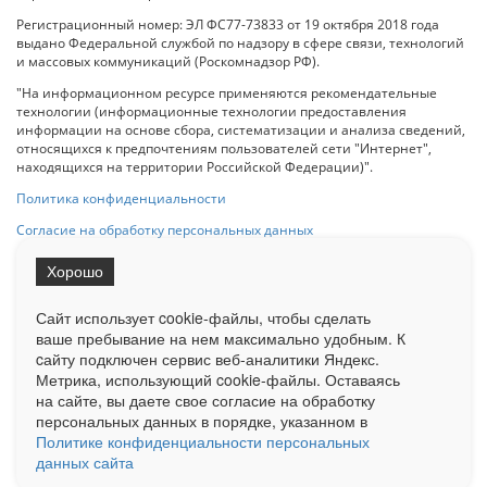
Регистрационный номер: ЭЛ ФС77-73833 от 19 октября 2018 года
выдано Федеральной службой по надзору в сфере связи, технологий
и массовых коммуникаций (Роскомнадзор РФ).
"На информационном ресурсе применяются рекомендательные
технологии (информационные технологии предоставления
информации на основе сбора, систематизации и анализа сведений,
относящихся к предпочтениям пользователей сети "Интернет",
находящихся на территории Российской Федерации)".
Политика конфиденциальности
Согласие на обработку персональных данных
Хорошо
При использовании любого материала с данного сайта гипер-ссылка
на Сетевое издание «ОрелТаймс» обязательна.
Сайт использует cookie-файлы, чтобы сделать
ваше пребывание на нем максимально удобным. К
cайту подключен сервис веб-аналитики Яндекс.
Ограниченная статистика посещаемости доступна на сайте
Метрика, использующий cookie-файлы. Оставаясь
Liveinternet.ru
. Подробная статистика для рекламодателей по запросу
на сайте, вы даете свое согласие на обработку
у менеджера.
персональных данных в порядке, указанном в
Реклама
Документы
О нас
Контакты
Политике конфиденциальности персональных
данных сайта