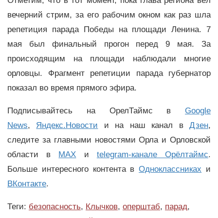
Отметим, что в тот момент, пока глава региона вёл
вечерний стрим, за его рабочим окном как раз шла
репетиция парада Победы на площади Ленина. 7
мая был финальный прогон перед 9 мая. За
происходящим на площади наблюдали многие
орловцы. Фрагмент репетиции парада губернатор
показал во время прямого эфира.
Подписывайтесь на ОрелТаймс в
Google
News
,
Яндекс.Новости
и на наш канал в
Дзен
,
следите за главными новостями Орла и Орловской
области в
MAX
и
telegram-канале Орёлтаймс
.
Больше интересного контента в
Одноклассниках
и
ВКонтакте
.
Теги:
безопасность
,
Клычков
,
оперштаб
,
парад
,