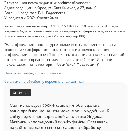
Электронная почта редакции: oreltimes@yandex.ru
Адрес редакции: г. Орел, ул. Октябрьская, д.27, пом. 9
Главный редактор: Е. Н. Годлевская
Учредитель: ООО «Орелтаймс»
Регистрационный номер: ЭЛ ФС77-73833 от 19 октября 2018 года
выдано Федеральной службой по надзору в сфере связи, технологий
и массовых коммуникаций (Роскомнадзор РФ).
"На информационном ресурсе применяются рекомендательные
технологии (информационные технологии предоставления
информации на основе сбора, систематизации и анализа сведений,
относящихся к предпочтениям пользователей сети "Интернет",
находящихся на территории Российской Федерации)".
Политика конфиденциальности
Согласие на обработку персональных данных
Хорошо
При использовании любого материала с данного сайта гипер-ссылка
на Сетевое издание «ОрелТаймс» обязательна.
Сайт использует cookie-файлы, чтобы сделать
ваше пребывание на нем максимально удобным. К
cайту подключен сервис веб-аналитики Яндекс.
Ограниченная статистика посещаемости доступна на сайте
Метрика, использующий cookie-файлы. Оставаясь
Liveinternet.ru
. Подробная статистика для рекламодателей по запросу
у менеджера.
на сайте, вы даете свое согласие на обработку