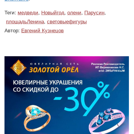
Теги:
медведи
,
Новыйгод
,
олени
,
Парусин
,
площадьЛенина
,
световыефигуры
Автор:
Евгений Кузнецов