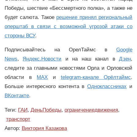
Победы, шествие «Бессмертного полка», а также не
будет салюта. Такое
решение принял региональный
оперштаб в связи с возможной угрозой атаки со
стороны ВСУ
.
Подписывайтесь на ОрелТаймс в
Google
News
,
Яндекс.Новости
и на наш канал в
Дзен
,
следите за главными новостями Орла и Орловской
области в
MAX
и
telegram-канале Орёлтаймс
.
Больше интересного контента в
Одноклассниках
и
ВКонтакте
.
Теги:
ГАИ
,
ДеньПобеды
,
ограничениедвижения
,
транспорт
Автор:
Виктория Казакова