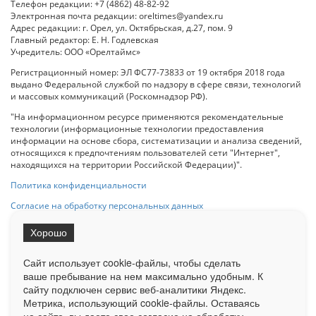
Телефон редакции: +7 (4862) 48-82-92
Электронная почта редакции: oreltimes@yandex.ru
Адрес редакции: г. Орел, ул. Октябрьская, д.27, пом. 9
Главный редактор: Е. Н. Годлевская
Учредитель: ООО «Орелтаймс»
Регистрационный номер: ЭЛ ФС77-73833 от 19 октября 2018 года
выдано Федеральной службой по надзору в сфере связи, технологий
и массовых коммуникаций (Роскомнадзор РФ).
"На информационном ресурсе применяются рекомендательные
технологии (информационные технологии предоставления
информации на основе сбора, систематизации и анализа сведений,
относящихся к предпочтениям пользователей сети "Интернет",
находящихся на территории Российской Федерации)".
Политика конфиденциальности
Согласие на обработку персональных данных
Хорошо
При использовании любого материала с данного сайта гипер-ссылка
на Сетевое издание «ОрелТаймс» обязательна.
Сайт использует cookie-файлы, чтобы сделать
ваше пребывание на нем максимально удобным. К
cайту подключен сервис веб-аналитики Яндекс.
Ограниченная статистика посещаемости доступна на сайте
Метрика, использующий cookie-файлы. Оставаясь
Liveinternet.ru
. Подробная статистика для рекламодателей по запросу
у менеджера.