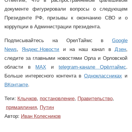
Отметим, что в распространяемом фальшивом
документе фигурировали вопросы о следующем
Президенте РФ, призывы к окончанию СВО и о
коррупции в Администрации президента.
Подписывайтесь на ОрелТаймс в
Google
News
,
Яндекс.Новости
и на наш канал в
Дзен
,
следите за главными новостями Орла и Орловской
области в
MAX
и
telegram-канале Орёлтаймс
.
Больше интересного контента в
Одноклассниках
и
ВКонтакте
.
Теги:
Клычков
,
постановление
,
Правительство
,
прямаялиния
,
Путин
Автор:
Иван Колесников