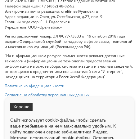
2018-2026 © ORELTIMES.RU | Сетевое издание «Орелтаймс»
Телефон редакции: +7 (4862) 48-82-92
Электронная почта редакции: oreltimes@yandex.ru
Адрес редакции: г. Орел, ул. Октябрьская, д.27, пом. 9
Главный редактор: Е. Н. Годлевская
Учредитель: ООО «Орелтаймс»
Регистрационный номер: ЭЛ ФС77-73833 от 19 октября 2018 года
выдано Федеральной службой по надзору в сфере связи, технологий
и массовых коммуникаций (Роскомнадзор РФ).
"На информационном ресурсе применяются рекомендательные
технологии (информационные технологии предоставления
информации на основе сбора, систематизации и анализа сведений,
относящихся к предпочтениям пользователей сети "Интернет",
находящихся на территории Российской Федерации)".
Политика конфиденциальности
Согласие на обработку персональных данных
Хорошо
При использовании любого материала с данного сайта гипер-ссылка
на Сетевое издание «ОрелТаймс» обязательна.
Сайт использует cookie-файлы, чтобы сделать
ваше пребывание на нем максимально удобным. К
cайту подключен сервис веб-аналитики Яндекс.
Ограниченная статистика посещаемости доступна на сайте
Метрика, использующий cookie-файлы. Оставаясь
Liveinternet.ru
. Подробная статистика для рекламодателей по запросу