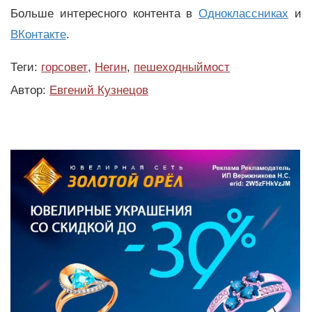
Больше интересного контента в
Одноклассниках
и
ВКонтакте
.
Теги:
горсовет
,
Негин
,
пешеходныймост
Автор:
Евгений Кузнецов