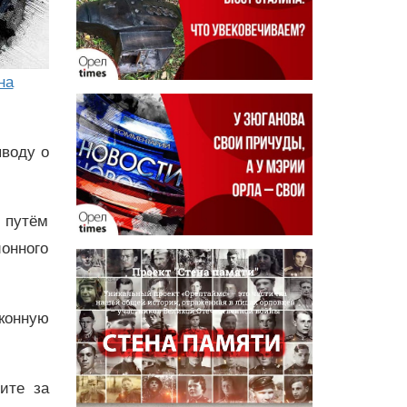
на
ыводу о
м путём
йонного
конную
дите за