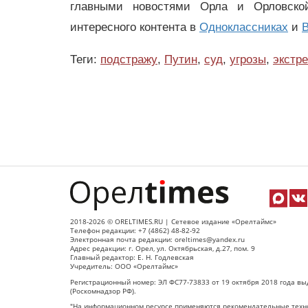
главными новостями Орла и Орловск
интересного контента в
Одноклассниках
и
В
Теги:
подстражу
,
Путин
,
суд
,
угрозы
,
экстр
2018-2026 © ORELTIMES.RU | Сетевое издание «Орелтаймс»
Телефон редакции: +7 (4862) 48-82-92
Электронная почта редакции: oreltimes@yandex.ru
Адрес редакции: г. Орел, ул. Октябрьская, д.27, пом. 9
Главный редактор: Е. Н. Годлевская
Учредитель: ООО «Орелтаймс»
Регистрационный номер: ЭЛ ФС77-73833 от 19 октября 2018 года вы
(Роскомнадзор РФ).
"На информационном ресурсе применяются рекомендательные техно