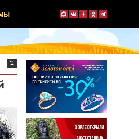
ММЫ
й