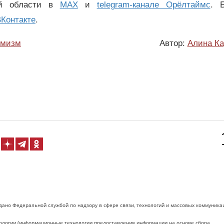
ой области в
MAX
и
telegram-канале Орёлтаймс
. 
Контакте
.
емизм
Автор:
Алина Ка
дано Федеральной службой по надзору в сфере связи, технологий и массовых коммуника
логии (информационные технологии предоставления информации на основе сбора,