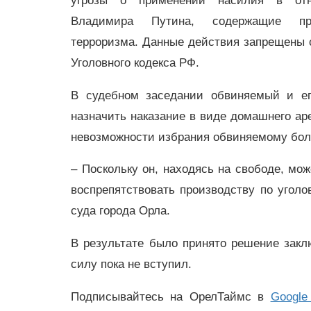
угрозы о применении насилия в отн
Владимира Путина, содержащие при
терроризма. Данные действия запрещены с
Уголовного кодекса РФ.
В судебном заседании обвиняемый и ег
назначить наказание в виде домашнего аре
невозможности избрания обвиняемому бол
– Поскольку он, находясь на свободе, мо
воспрепятствовать производству по уголо
суда города Орла.
В результате было принято решение закл
силу пока не вступил.
Подписывайтесь на ОрелТаймс в
Google