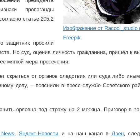
ошении президента
знаки пропаганды
огласно статье 205.2
Изображение от Racool_studio 
Freepik
о защитник просили
ста. Но суд, оценив личность гражданина, пришёл к в
ее мягкой меры пресечения.
жет скрыться от органов следствия или суда либо ины
вному делу, – пояснили в пресс-службе Советского ра
ючить орловца под стражу на 2 месяца. Приговор в за
 News
,
Яндекс.Новости
и на наш канал в
Дзен
, сле