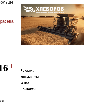
Больше
расёва
Реклама
Документы
О нас
Контакты
ций