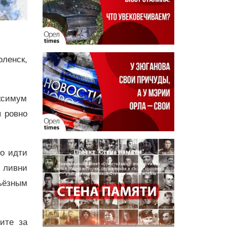
оленск,
ксимум
я ровно
но идти
й ливни
ьёзным
дите за