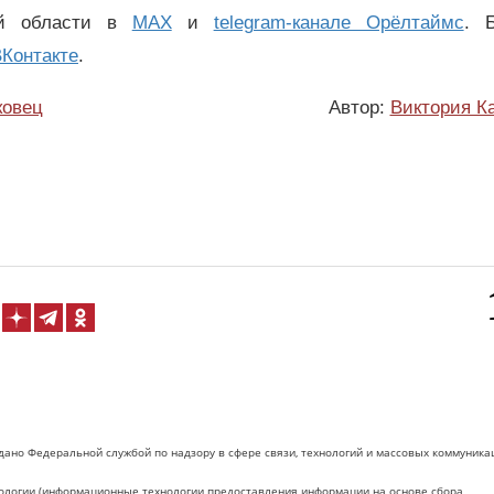
ой области в
MAX
и
telegram-канале Орёлтаймс
. 
Контакте
.
ковец
Автор:
Виктория К
дано Федеральной службой по надзору в сфере связи, технологий и массовых коммуника
логии (информационные технологии предоставления информации на основе сбора,