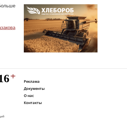
Больше
азакова
Реклама
Документы
О нас
Контакты
ций