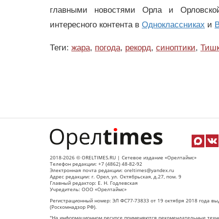
главными новостями Орла и Орловск
интересного контента в
Одноклассниках
и
В
Теги:
жара
,
погода
,
рекорд
,
синоптики
,
Тиш
2018-2026 © ORELTIMES.RU | Сетевое издание «Орелтаймс»
Телефон редакции: +7 (4862) 48-82-92
Электронная почта редакции: oreltimes@yandex.ru
Адрес редакции: г. Орел, ул. Октябрьская, д.27, пом. 9
Главный редактор: Е. Н. Годлевская
Учредитель: ООО «Орелтаймс»
Регистрационный номер: ЭЛ ФС77-73833 от 19 октября 2018 года вы
(Роскомнадзор РФ).
"На информационном ресурсе применяются рекомендательные техно