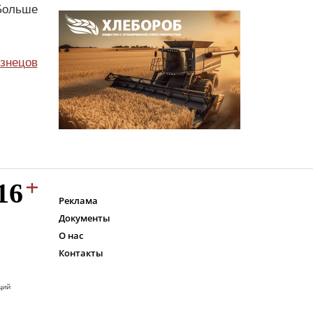
Больше
узнецов
Реклама
Документы
О нас
Контакты
ций