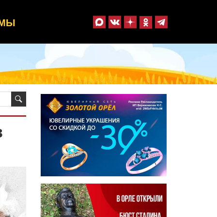
ММЫ
в