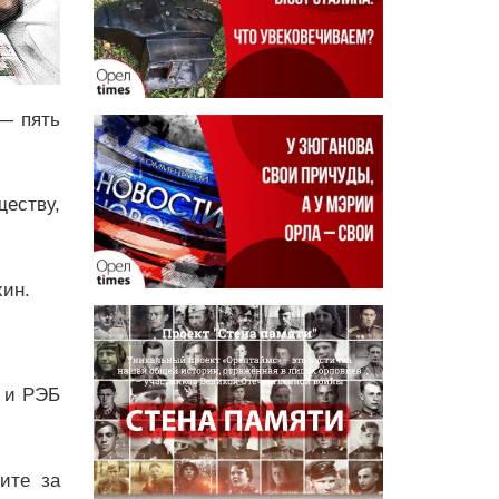
— пять
еству,
хин.
О и РЭБ
дите за