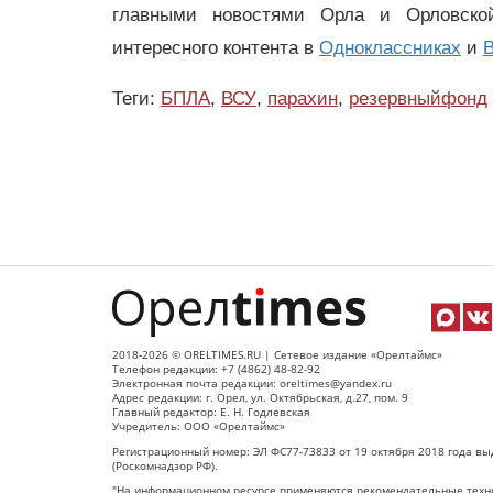
главными новостями Орла и Орловск
интересного контента в
Одноклассниках
и
В
Теги:
БПЛА
,
ВСУ
,
парахин
,
резервныйфонд
2018-2026 © ORELTIMES.RU | Сетевое издание «Орелтаймс»
Телефон редакции: +7 (4862) 48-82-92
Электронная почта редакции: oreltimes@yandex.ru
Адрес редакции: г. Орел, ул. Октябрьская, д.27, пом. 9
Главный редактор: Е. Н. Годлевская
Учредитель: ООО «Орелтаймс»
Регистрационный номер: ЭЛ ФС77-73833 от 19 октября 2018 года вы
(Роскомнадзор РФ).
"На информационном ресурсе применяются рекомендательные техно