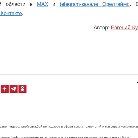
ой области в
MAX
и
telegram-канале Орёлтаймс
. 
Контакте
.
Автор:
Евгений К
дано Федеральной службой по надзору в сфере связи, технологий и массовых коммуника
логии (информационные технологии предоставления информации на основе сбора,