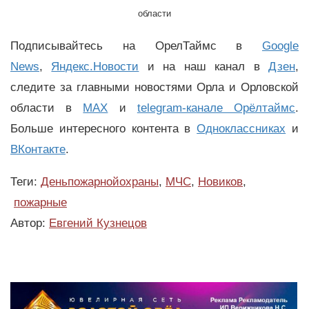
области
Подписывайтесь на ОрелТаймс в
Google
News
,
Яндекс.Новости
и на наш канал в
Дзен
,
следите за главными новостями Орла и Орловской
области в
MAX
и
telegram-канале Орёлтаймс
.
Больше интересного контента в
Одноклассниках
и
ВКонтакте
.
Теги:
Деньпожарнойохраны
,
МЧС
,
Новиков
,
пожарные
Автор:
Евгений Кузнецов