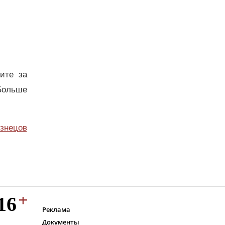
дите за
Больше
узнецов
Реклама
Документы