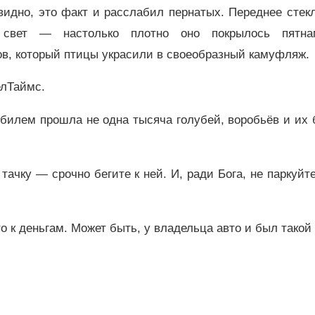
идно, это факт и расслабил пернатых. Переднее стек
 свет — настолько плотно оно покрылось пятн
ов, который птицы украсили в своеобразный камуфляж.
елТаймс.
обилем прошла не одна тысяча голубей, воробьёв и их
тачку — срочно бегите к ней. И, ради Бога, не паркуйт
то к деньгам. Может быть, у владельца авто и был такой