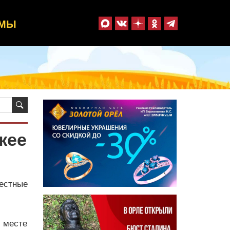
ММЫ
жее
естные
 месте