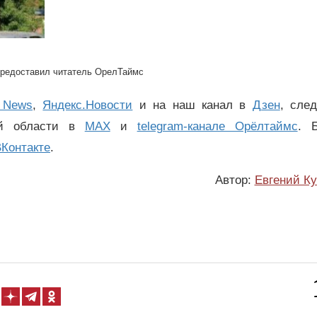
редоставил читатель ОрелТаймс
 News
,
Яндекс.Новости
и на наш канал в
Дзен
, сле
ой области в
MAX
и
telegram-канале Орёлтаймс
. 
Контакте
.
Автор:
Евгений К