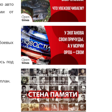
ло авто
ами от
 боевых
есь под
 план.